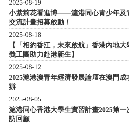
2025-08-19
志願者 上海站共有16位元青年志願者參與服務。 兩地
同步 花絮 圖23-61
小紫荊花看進博——滬港同心青少年及
特別預告：錯過線下健步行的朋友們，請勿著急！“滬港
交流計畫招募啟動！
慈善健步行”活動還特別設計了線上健步行環節。在特定
的25天內，你可以自行設計路線，用任意APP記錄健步軌
2025-08-18
跡。只需要你的健步中有任何香港回歸25周年的元素，如
【「相約香江，未來啟航」香港內地大
25的健步軌跡、25公里、紫荊花健步軌跡等都可以獲得我
義工團助力赴港新生】
們的健步獎牌哦！詳情請關注“滬港青年會”公眾號後續發
佈。
2025-08-12
2025滬港澳青年經濟發展論壇在澳門成
青年興，則國家興。青年是國家的未來和希望。由衷地希
望，此次活動能成為滬港青年交流的一座新橋樑，全面落
辦
實黨的二十大精神，有助於青年探索新路向，且能促進香
2025-08-05
港與祖國內地共同和諧發展，乃至促進世界和平。 “滬
港慈善健步行——獻禮二十大，共慶回歸二十五”活動組
滬港同心香港大學生實習計畫2025第一
織架構 指導單位： 上海市人民政府港澳事務辦公室、
訪回顧
上海海外聯誼會、上海市青年聯合會、上海市政協港澳臺