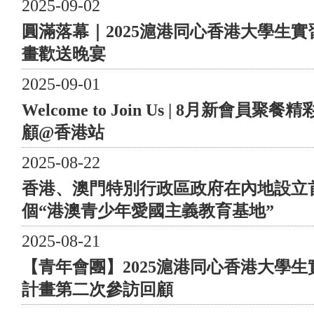
2025-09-02
公園等地標，用腳步丈量回歸之路，在淺走中寄託無限的
圓滿落幕｜2025滬港同心香港大學生實
祝福，讓各位參與者充分領略上海的金秋風景與城市魅
力。
畫歡送晚宴
兩地 同步 兩地同步 共襄善舉 滬港青年會希望透過這次
2025-09-01
健步行活動，啟發青年對中國歷史文化學習的興趣，傳遞
社會對公益事業支持的理念，宣揚彼此關愛之和平共融。
Welcome to Join Us | 8月新會員聚餐
/ 共襄善舉/ 與社會同行 上海站則會將善款用於支持“上
顧@香港站
海市慈善基金會-東亞銀行公益基金”發起的“醫路同行計
畫”。該計畫攜手上海華山醫院，旨在為抗擊新冠疫情的
2025-08-22
一線醫務工作人員提供支持及專業培訓，助力公共衛生事
香港、澳門特別行政區政府在內地設立
業。 香港站活動邀請來自香港基督少年軍的22位青年一
個“港澳青少年愛國主義教育基地”
同參與，讓他們發揮組織及帶領隊伍的潛能；而活動善款
將全額捐至 Rainbow Foundation作慈善用途。 兩地 同步
2025-08-21
鳴謝 場地提供 浦東新區企業服務中心、花木街道提供
【青年會團】2025滬港同心香港大學生
場地支持。 子鵲應急救援隊的成立緣起於 2010年世博
會，期間團隊核心成員一直以個人志願者的身份參與了多
計畫第二次參訪回顧
次應急救援宣講、處置。