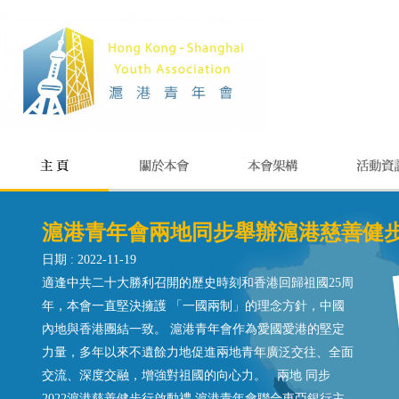
滬港青年會兩地同步舉辦滬港慈善健步行
日期 : 2022-11-19
適逢中共二十大勝利召開的歷史時刻和香港回歸祖國25周
年，本會一直堅決擁護 「一國兩制」的理念方針，中國
內地與香港團結一致。 滬港青年會作為愛國愛港的堅定
力量，多年以來不遺餘力地促進兩地青年廣泛交往、全面
交流、深度交融，增強對祖國的向心力。 兩地 同步
2022滬港慈善健步行啟動禮 滬港青年會聯合東亞銀行主