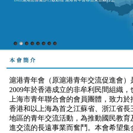
辦「滬港慈善健步行——獻禮二十大 共慶回歸二十五」
活動，於2022年11月19日上午 9時15分，來自30個愛國愛
港隊伍近500人，分別在香港馬灣挪亞方舟及上海浦東新
區齊聚，以鳴槍方式一起出發，期許兩地青年共呼吸、同
命運，攜手邁向更加美好的明天。 兩地 同步 兩地嘉賓
發言 （香港特別行政區駐上海經濟貿易辦事處蔡亮主
任） 蔡主任表示，在過去25年，香港在祖國支持下，在
經貿、文化等各領域的發展有目共睹，而在體育運動方面
更是創下驕人成就。同時非常期待今年施政報告中提出的
多項鼓勵企業和人才立足香港以開拓發展機遇的措施，將
滬港青年會（原滬港青年交流促進會）
進一步推動香港和國家的持續進步。衷心祝願滬港合作就
2009年於香港成立的非牟利民間組織，
像今天的健步行活動一樣，香港和上海的朋友們始終都能
上海市青年聯合會的會員團體，致力於
肩並著肩，互相支持，攜手向著更美好的前方邁進。
香港和以上海為首之江蘇省、浙江省長
（滬港青年會李薇娣主席） 李主席表示為獻禮中共二十
大，滬港青年會希望透過舉辦健步行活動，回應習近平總
地區的青年交流活動，為推動國民教育
書記報告精神，推動綠色發展，促進人與自然和諧共生的
進交流的長遠事業而奮鬥。本會希望集
精神。活動現場所形成的一片綠海，凝聚了一股團結和諧