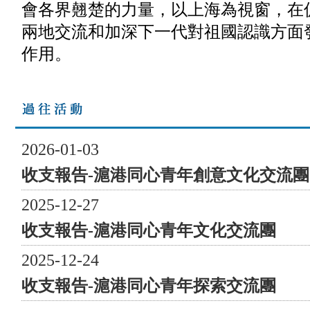
會各界翹楚的力量，以上海為視窗，在
的力量，場面實在令人感動。綠色代表“健康”，也代表
兩地交流和加深下一代對祖國認識方面
著“和平”、“年輕”及“希望”。通過健步戶外運動，讓全民
在滬港兩地烙下健康的印記，用體育精神傳遞民族正能
作用。
量。 視頻嘉賓： 香港民政及青年事務局副局長梁宏正
先生、 滬港同心慶回歸籌委會首席發起人及滬港經濟發
展協會會長姚祖輝先生、 滬港同心慶回歸的獨家冠名贊
助商及聯合主辦方東亞銀行聯席行政總裁李民斌先生 兩
地 同步 正式啟動！ 上海與香港兩地同時鳴槍，上海嘉
2026-01-03
賓手持隊旗，香港嘉賓手持禮炮，一起啟動。 ​​​​​​ 此活動
收支報告-滬港同心青年創意文化交流團
香港站的主持人是滬港青年會葉彝堅副主席（左）；上海
站是張雪蓮副秘書長（右）。 兩地 同步 健步不止 生生
2025-12-27
不息 活動透過健步行方式，增進彼此之間的互動和交
收支報告-滬港同心青年文化交流團
流，在行走中去領略兩地城市的美景，並且感受戶外運動
的快樂，由此向大眾宣揚生活正能量。 香港站野外定向
2025-12-24
路線包括芳園書室﹑古跡館﹑太陽館、鳥望台等大自然及
收支報告-滬港同心青年探索交流團
名勝古跡景點；而上海站則特別設計了「25」字樣的健步
路線，經過上海浦東展覽館、上海圖書館東館、上海世紀