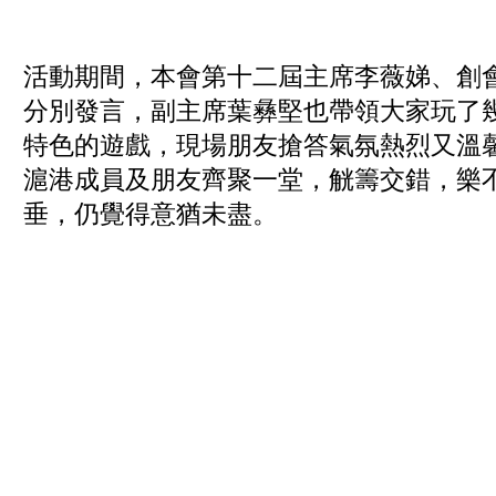
活動期間，本會第十二屆主席李薇娣、創
分別發言，副主席葉彝堅也帶領大家玩了
特色的遊戲，現場朋友搶答氣氛熱烈又溫
滬港成員及朋友齊聚一堂，觥籌交錯，樂
垂，仍覺得意猶未盡。