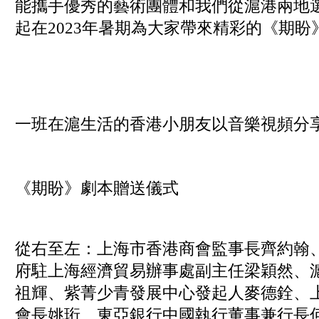
能攜手優秀的藝術團體和我們從滬港兩地
起在2023年暑期為大家帶來精彩的《期盼
一班在滬生活的香港小朋友以音樂視頻分
《期盼》劇本贈送儀式
從右至左：上海市香港商會監事長齊約翰
府駐上海經濟貿易辦事處副主任梁穎然、
祖輝、紫菁少青發展中心發起人麥德銓、
會長姚珩、東亞銀行中國執行董事兼行長