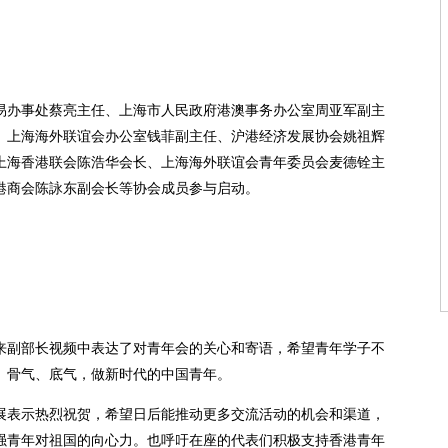
易办事处蔡亮主任、上海市人民政府港澳事务办公室周亚军副主
、上海海外联谊会办公室钱菲副主任、沪港经济发展协会姚祖辉
上海香港联会陈浩华会长、上海海外联谊会青年委员会麦德铨主
港商会陈詠东副会长等协会成员参与启动。
来副部长视频中表达了对青年会的关心和寄语，希望青年学子不
、骨气、底气，做新时代的中国青年。
展表示热烈祝贺，希望日后能推动更多交流活动的机会和渠道，
强青年对祖国的向心力。也呼吁在座的代表们积极支持香港青年