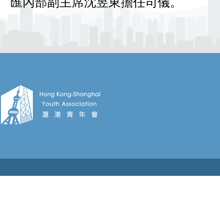
匯內部副主席沈昱東擔任司儀。