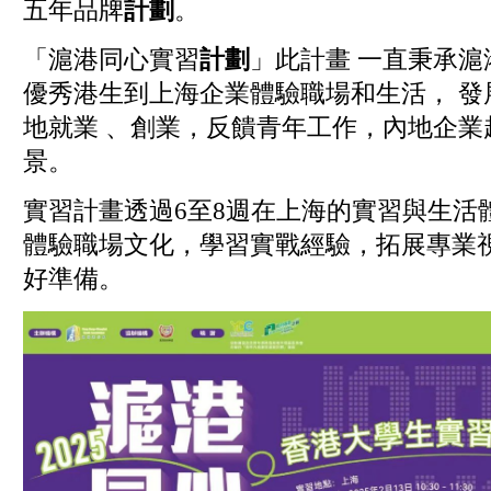
五年品牌
計劃
。
「滬港同心實習
計劃
」此計畫 一直秉承滬
優秀港生到上海企業體驗職場和生活， 發
地就業 、創業，反饋青年工作，內地企業
景。
實習計畫透過6至8週在上海的實習與生活
體驗職場文化，學習實戰經驗，拓展專業
好準備。