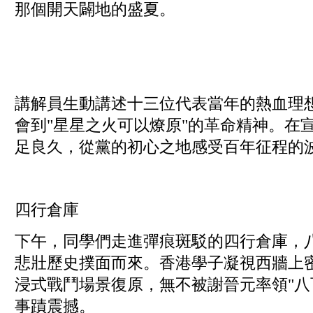
那個開天闢地的盛夏。
講解員生動講述十三位代表當年的熱血理
會到"星星之火可以燎原"的革命精神。在
足良久，從黨的初心之地感受百年征程的
四行倉庫
下午，同學們走進彈痕斑駁的四行倉庫，
悲壯歷史撲面而來。香港學子凝視西牆上
浸式戰鬥場景復原，無不被謝晉元率領"八
事蹟震撼。