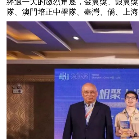
經過一天的激烈角逐，金翼獎、銀翼獎
隊、澳門培正中學隊、臺灣、僑、上