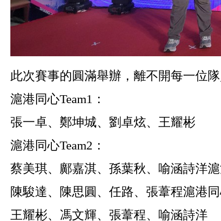
此次賽事的圓滿舉辦，離不開每一位隊
滬港同心Team1：
張一卓、鄭坤城、劉卓炫、王耀彬
滬港同心Team2：
蔡美琪、鄺嘉淇、孫葉秋、喻涵詩洋滬港
陳駿達、陳思圓、任路、張葦程滬港同心
王耀彬、馮文輝、張葦程、喻涵詩洋