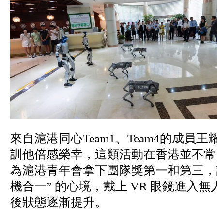
來自滬港同心Team1、Team4的成
訓他倍感榮幸，這類活動在香港並不常
為滬港青年會拿下團隊獎第一和第三，
機合一” 的心境，戴上 VR 眼鏡進
後狀態逐漸提升。