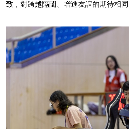
致，對跨越隔閡、增進友誼的期待相