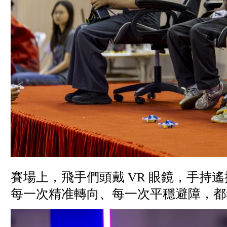
賽場上，飛手們頭戴 VR 眼鏡，手
每一次精准轉向、每一次平穩避障，