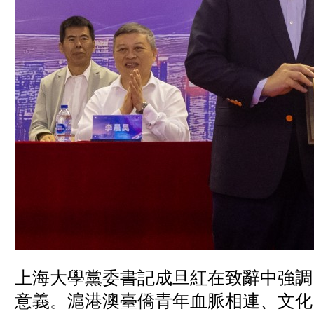
上海大學黨委書記成旦紅在致辭中強調
意義。滬港澳臺僑青年血脈相連、文化