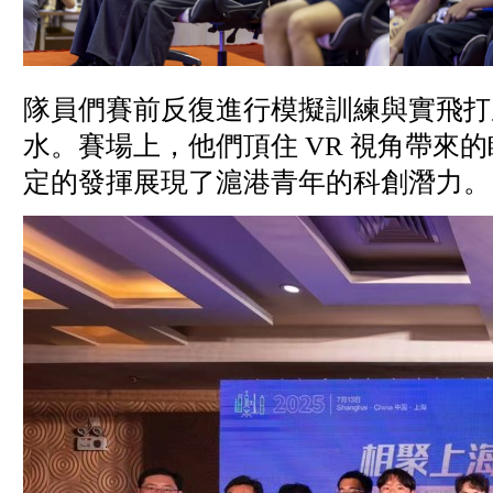
隊員們賽前反復進行模擬訓練與實飛打
水。賽場上，他們頂住 VR 視角帶
定的發揮展現了滬港青年的科創潛力