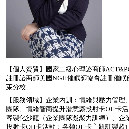
【個人資質】國家二級心理諮商師ACT&P
註冊諮商師美國NGH催眠師協會註冊催眠
萊分校
【服務領域】企業內訓：情緒與壓力管理
團隊、情緒智商提升潛意識投射卡OH卡活
客製化沙龍（企業團隊凝聚力訓練）、企
投射卡OH卡活動：各類OH卡主題訂製超10