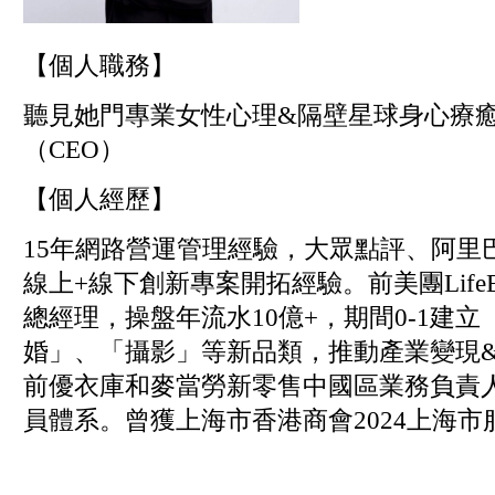
【個人職務】
聽見她門專業女性心理&隔壁星球身心療
（CEO）
【個人經歷】
15年網路營運管理經驗，大眾點評、阿里
線上+線下創新專案開拓經驗。前美團LifeE
總經理，操盤年流水10億+，期間0-1建
婚」、「攝影」等新品類，推動產業變現&
前優衣庫和麥當勞新零售中國區業務負責
員體系。曾獲上海市香港商會2024上海