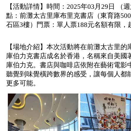
【活動詳情】時間：2025年03月29日 （週六） 
點：前灘太古里庫布里克書店（東育路500
石區3樓）門票：單人票188元名額有限，
【場地介紹】本次活動將在前灘太古里的
庫伯力克書店成名於香港，名稱來自美國著
庫伯力克。書店與咖啡店依附在藝術電影
聽覺到味覺橫跨數界的感受，讓每個人都
更多可能。